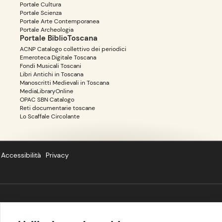
Portale Cultura
Portale Scienza
Portale Arte Contemporanea
Portale Archeologia
Portale BiblioToscana
ACNP Catalogo collettivo dei periodici
Emeroteca Digitale Toscana
Fondi Musicali Toscani
Libri Antichi in Toscana
Manoscritti Medievali in Toscana
MediaLibraryOnline
OPAC SBN Catalogo
Reti documentarie toscane
Lo Scaffale Circolante
Accessibilità
Privacy
Copyright ©
BIBLIOTOSCANA
: tutti i diritti riservati quanto ai dati delle
risorse. I contenuti estratti da Wikipedia sono riproducibili con licenza