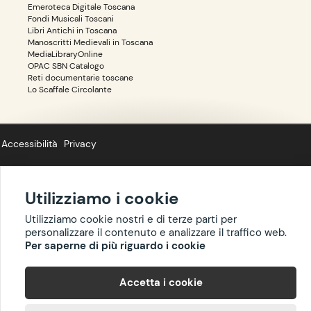
Emeroteca Digitale Toscana
Fondi Musicali Toscani
Libri Antichi in Toscana
Manoscritti Medievali in Toscana
MediaLibraryOnline
OPAC SBN Catalogo
Reti documentarie toscane
Lo Scaffale Circolante
Accessibilità
Privacy
Utilizziamo i cookie
Copyright ©
BIBLIOTOSCANA
: tutti i diritti riservati quanto ai dati delle
Utilizziamo cookie nostri e di terze parti per
risorse. I contenuti estratti da Wikipedia sono riproducibili con licenza
personalizzare il contenuto e analizzare il traffico web.
cc-by-sa
.
Per saperne di più riguardo i cookie
Accetta i cookie