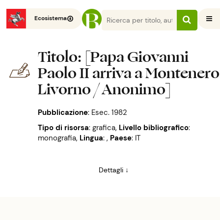
Ecosistema
Titolo
: [Papa Giovanni
Paolo II arriva a Montenero
Livorno / Anonimo]
Pubblicazione
:
Esec. 1982
Tipo di risorsa
: grafica
,
Livello bibliografico
:
monografia
,
Lingua
:
,
Paese
: IT
Dettagli ↓