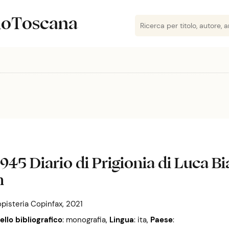
lioToscana
1945 Diario di Prigionia di Luca B
n
opisteria Copinfax, 2021
vello bibliografico
: monografia
,
Lingua
: ita
,
Paese
: