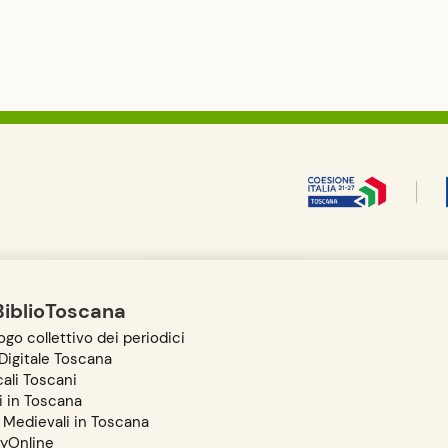
BiblioToscana
go collettivo dei periodici
igitale Toscana
ali Toscani
i in Toscana
 Medievali in Toscana
ryOnline