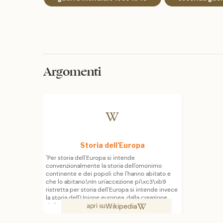
Argomenti
Storia dell'Europa
"Per storia dell'Europa si intende
convenzionalmente la storia dell'omonimo
continente e dei popoli che l'hanno abitato e
che lo abitano.\nIn un'accezione pi\xc3\xb9
ristretta per storia dell'Europa si intende invece
la storia dell'Unione europea, dalla creazione
Wikipedia
della Comunit\xc3\xa0 economica europea con
apri su
i trattati di Roma (1957) fino a oggi.\n\n"