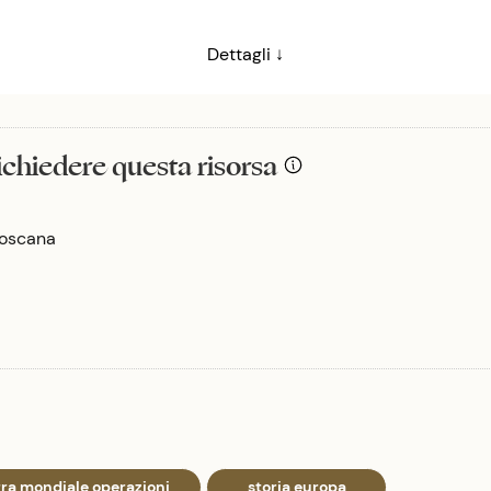
Dettagli ↓
richiedere questa risorsa
 Toscana
ra mondiale operazioni
storia europa