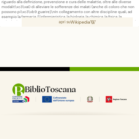
riguardo alla definizione, prevenzione e cura delle malattie, oltre alle diverse
modalit\xc3\xa0 di alleviare le sofferenze dei malati (anche di coloro che non
possono pi\xc3\xb9 guarire).\nIn collegamento con altre discipline quali, ad
esempio la farmacia, l\'infermieristica, la biologia, la chimica, la fisica, la
Wikipedia
psicologia e la bioingegneria, la medicina \xc3\xa8 presente in ambiti giuridici
apri su
con la medicina legale o quella forense. Il termine "medicina" denota anche
l\'esercizio dell\'attivit\xc3\xa0 professionale da parte di un medico. Nell\'uso
comune del termine pu\xc3\xb2 indicare semplicemente un farmaco.\n\n'
BiblioToscana