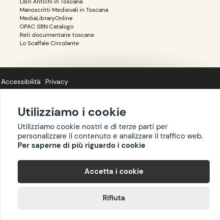
Libri Antichi in Toscana
Manoscritti Medievali in Toscana
MediaLibraryOnline
OPAC SBN Catalogo
Reti documentarie toscane
Lo Scaffale Circolante
Accessibilità
Privacy
Utilizziamo i cookie
Utilizziamo cookie nostri e di terze parti per
Copyright ©
BIBLIOTOSCANA
: tutti i diritti riservati quanto ai dati delle
personalizzare il contenuto e analizzare il traffico web.
risorse. I contenuti estratti da Wikipedia sono riproducibili con licenza
Per saperne di più riguardo i cookie
cc-by-sa
.
Accetta i cookie
Rifiuta