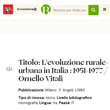
Ecosistema
Titolo
: L'evoluzione rurale-
urbana in Italia : 1951-1977 /
Ornello Vitali
Pubblicazione
:
Milano : F. Angeli, c1983
Tipo di risorsa
: testo
,
Livello bibliografico
:
monografia
,
Lingua
: ita
,
Paese
: IT