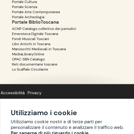
Portale Cultura
Portale Scienza
Portale Arte Contemporanea
Portale Archeologia
Portale BiblioToscana
ACNP Catalogo collettivo dei periodici
Emeroteca Digitale Toscana
Fondi Musicali Toscani
Libri Antichi in Toscana
Manoscritti Medievali in Toscana
MediaLibraryOnline
OPAC SBN Catalogo
Reti documentarie toscane
Lo Scaffale Circolante
Accessibilità
Privacy
Utilizziamo i cookie
Utilizziamo cookie nostri e di terze parti per
Copyright ©
BIBLIOTOSCANA
: tutti i diritti riservati quanto ai dati delle
personalizzare il contenuto e analizzare il traffico web.
risorse. I contenuti estratti da Wikipedia sono riproducibili con licenza
Per saperne di più riguardo i cookie