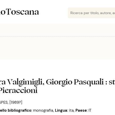
lioToscana
a Valgimigli, Giorgio Pasquali : st
Pieraccioni
SPES, [1989?]
vello bibliografico
: monografia
,
Lingua
: ita
,
Paese
: IT