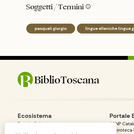
Soggetti / Termini
pasquali giorgio
lingue elleniche lingua 
BiblioToscana
Ecosistema
Portale 
Portale Cultura
ACNP Catalo
Portale Scienza
Emeroteca D