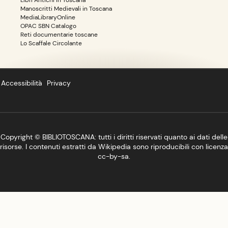
Manoscritti Medievali in Toscana
MediaLibraryOnline
OPAC SBN Catalogo
Reti documentarie toscane
Lo Scaffale Circolante
Accessibilità
Privacy
Copyright ©
BIBLIOTOSCANA
: tutti i diritti riservati quanto ai dati delle
risorse. I contenuti estratti da Wikipedia sono riproducibili con licenza
cc-by-sa
.