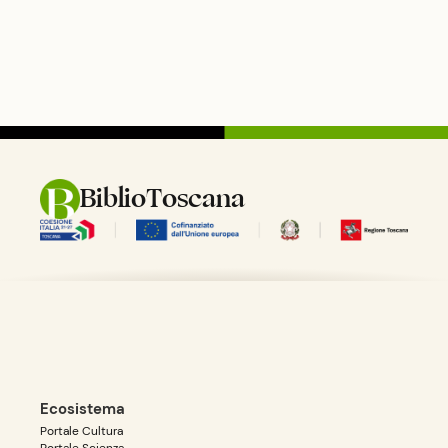
Peste nera del 1348-1349, secondo le quali presto si sarebbe verificata la
venuta di un "secondo Cristo" dopo le sofferenze patite dall\'epidemia, il quale
avrebbe eliminato tutte le distinzioni sociali e portato maggiore
equit\xc3\xa0. Un passo importante in questo senso lo si era fatto con lo
"Statuto dei Lavoratori" del 1351 nel quale i contadini e gli abitanti delle
citt\xc3\xa0 (i "villani"), chiedevano un aumento dei salari e di garanzie nei loro
confronti.\nQuesti fatti sfociarono quindi nella rivolta del 1381, quando, verso la
fine di maggio dello stesso anno, un gruppo di contadini si raccolse nella valle
del Tamigi e cominci\xc3\xb2 a marciare su Londra, bruciando e devastando
varie abitazioni, dopo aver catturato e assassinato Simon Sudbury,
l\'Arcivescovo di Canterbury. A Londra una delegazione di rivoltosi, capeggiati
BiblioToscana
da Wat Tyler e John Ball, incontrarono il re Riccardo II affinch\xc3\xa9
apportasse miglioramenti per quanto riguardava la loro condizione. Dapprima il
re acconsent\xc3\xac alle loro richieste ma quando Tyler, il giorno dopo, gli
chiese di confiscare i beni ecclesiastici sul territorio inglese il sindaco di
Londra William Walworth devoto al re approfitt\xc3\xb2 del fatto che Tyler
fosse solo e disarmato per ucciderlo con la sua spada. Contemporaneamente
venne pugnalato da uno degli scudieri del re. A seguito di questo episodio i
rivoltosi desistettero e la ribellione fu facilmente sedata.\nRivolte di questo
genere si verificarono ad ogni modo anche in altre parti d\'Europa, come la
rivolta dei Ciompi a Firenze.\n\n'
Ecosistema
Portale Cultura
Portale Scienza