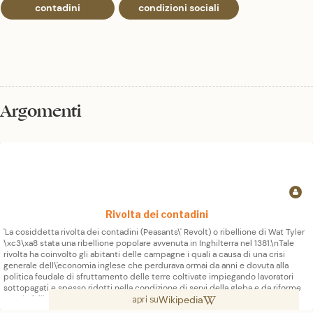
contadini
condizioni sociali
Argomenti
Rivolta dei contadini
'La cosiddetta rivolta dei contadini (Peasants\' Revolt) o ribellione di Wat Tyler
\xc3\xa8 stata una ribellione popolare avvenuta in Inghilterra nel 1381.\nTale
rivolta ha coinvolto gli abitanti delle campagne i quali a causa di una crisi
generale dell\'economia inglese che perdurava ormai da anni e dovuta alla
politica feudale di sfruttamento delle terre coltivate impiegando lavoratori
sottopagati e spesso ridotti nella condizione di servi della gleba e da riforme
Wikipedia
agrarie fallimentari, cercavano in qualche modo di cambiare tale situazione
apri su
soprattutto con le convinzioni maturate a seguito dell\'imperversare della