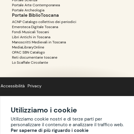
Portale Arte Contemporanea
Portale Archeologia
Portale BiblioToscana
ACNP Catalogo collettivo dei periodici
Emeroteca Digitale Toscana
Fondi Musicali Toscani
Libri Antichi in Toscana
Manoscritti Medievali in Toscana
MediaLibraryOnline
OPAC SBN Catalogo
Reti documentarie toscane
Lo Scaffale Circolante
Accessibilità
Privacy
Utilizziamo i cookie
Copyright ©
BIBLIOTOSCANA
: tutti i diritti riservati quanto ai dati delle
Utilizziamo cookie nostri e di terze parti per
risorse. I contenuti estratti da Wikipedia sono riproducibili con licenza
personalizzare il contenuto e analizzare il traffico web.
cc-by-sa
.
Per saperne di più riguardo i cookie