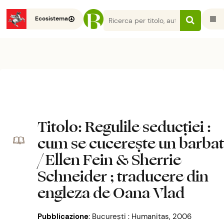
Ecosistema
Titolo
: Regulile seducṭiei :
cum se cucereṣte un bărbat
/ Ellen Fein & Sherrie
Schneider ; traducere din
engleză de Oana Vlad
Pubblicazione
:
Bucureṣti : Humanitas, 2006