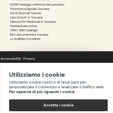
ACNP Catalogo collettivo dei periodici
Emeroteca Digitale Toscana
Fondi Musicali Toscani
Libri Antichi in Toscana
Manoscritti Medievali in Toscana
MediaLibraryOnline
OPAC SBN Catalogo
Reti documentarie toscane
Lo Scaffale Circolante
Accessibilità
Privacy
Utilizziamo i cookie
Utilizziamo cookie nostri e di terze parti per
Copyright ©
BIBLIOTOSCANA
: tutti i diritti riservati quanto ai dati delle
personalizzare il contenuto e analizzare il traffico web.
risorse. I contenuti estratti da Wikipedia sono riproducibili con licenza
Per saperne di più riguardo i cookie
cc-by-sa
.
Accetta i cookie