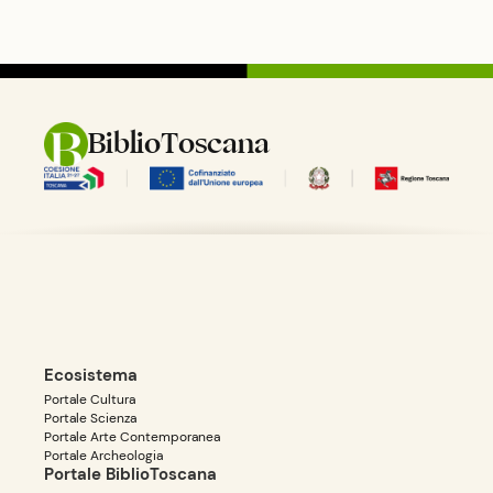
cominci\xc3\xb2 anche a frequentare lo studio del pittore futurista Pippo
Rizzo e gli ambienti artistici palermitani. Nel 1928, appena diciassettenne
partecipa alla sua prima mostra collettiva a Palermo.\nLa sua arte, legata
all'espressionismo, fu caratterizzata anche dal forte impegno sociale, che lo
port\xc3\xb2 anche all'esperienza politica come senatore del Partito
Comunista Italiano per due legislature, durante la segreteria di Enrico
Berlinguer.\n\n"
BiblioToscana
Ecosistema
Portale Cultura
Portale Scienza
Portale Arte Contemporanea
Portale Archeologia
Portale BiblioToscana