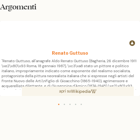
Argomenti
Renato Guttuso
"Renato Guttuso, all'anagrafe Aldo Renato Guttuso (Bagheria, 26 dicembre 1911
\xe2\x80\x93 Roma, 18 gennaio 1987), \xc3\xa8 stato un pittore e politico
italiano, impropriamente indicato come esponente del realismo socialista,
protagonista della pittura neorealista italiana che si espresse negli artisti del
Fronte Nuovo delle Arti.\nFiglio di Gioacchino (1865-1940), agrimensore e
acquerellista dilettante, e di Giuseppina d'Amico (1874-1945) \xe2\x80\x93
Wikipedia
che preferirono denunciare la nascita a Palermo il 2 gennaio 1912 per contrasti
apri su
con l'amministrazione comunale di Bagheria dovuti alle idee liberali dei coniugi
\xe2\x80\x93 il piccolo Renato manifest\xc3\xb2 precocemente la sua
predisposizione alla pittura.\nInfluenzato dall'hobby del padre e dalla
frequentazione dello studio del pittore Domenico Quattrociocchi
nonch\xc3\xa9 della bottega del pittore di carri Emilio Murdolo, il giovane
Renato incominci\xc3\xb2 appena tredicenne a datare e firmare i propri
quadri. Si trattava per lo pi\xc3\xb9 di copie (paesaggisti siciliani
dell'Ottocento ma anche pittori francesi come Millet o artisti contemporanei
come Carr\xc3\xa0), ma non mancavano ritratti originali. Durante l'adolescenza