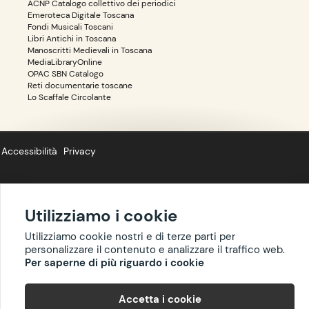
ACNP Catalogo collettivo dei periodici
Emeroteca Digitale Toscana
Fondi Musicali Toscani
Libri Antichi in Toscana
Manoscritti Medievali in Toscana
MediaLibraryOnline
OPAC SBN Catalogo
Reti documentarie toscane
Lo Scaffale Circolante
Accessibilità
Privacy
Utilizziamo i cookie
Copyright ©
BIBLIOTOSCANA
: tutti i diritti riservati quanto ai dati delle
Utilizziamo cookie nostri e di terze parti per
risorse. I contenuti estratti da Wikipedia sono riproducibili con licenza
personalizzare il contenuto e analizzare il traffico web.
cc-by-sa
.
Per saperne di più riguardo i cookie
Accetta i cookie