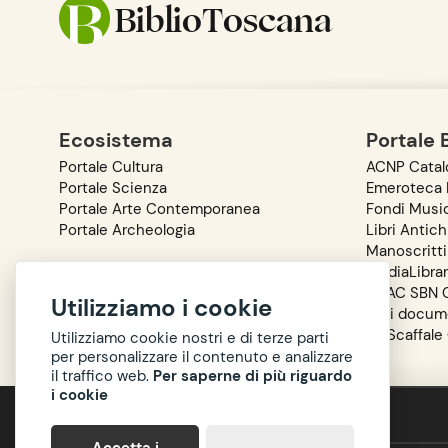
BiblioToscana
Ecosistema
Portale 
Portale Cultura
ACNP Catalo
Portale Scienza
Emeroteca D
Portale Arte Contemporanea
Fondi Music
Portale Archeologia
Libri Antich
Manoscritti
MediaLibra
OPAC SBN C
Utilizziamo i cookie
Reti docum
Lo Scaffale
Utilizziamo cookie nostri e di terze parti
per personalizzare il contenuto e analizzare
il traffico web.
Per saperne di più riguardo
i cookie
Accessibilità
Privacy