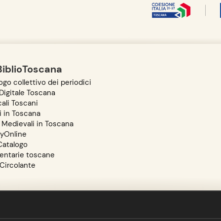
BiblioToscana
go collettivo dei periodici
igitale Toscana
ali Toscani
i in Toscana
 Medievali in Toscana
ryOnline
atalogo
entarie toscane
 Circolante