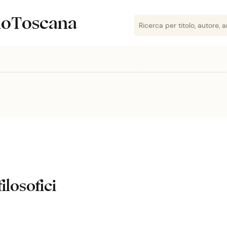
lioToscana
filosofici