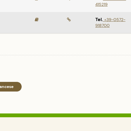
415219
Tel.
+39-0572-
918700
rancese