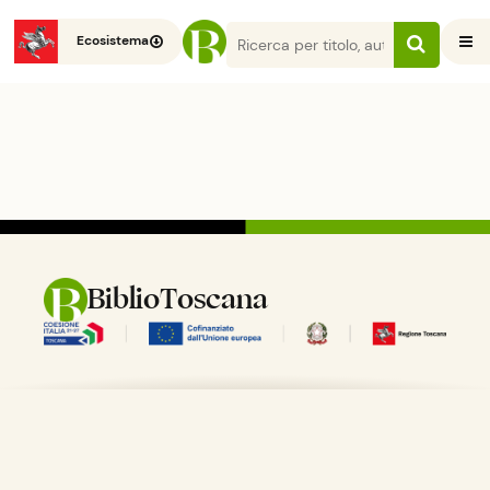
Ecosistema
Pagina non trovata
BiblioToscana