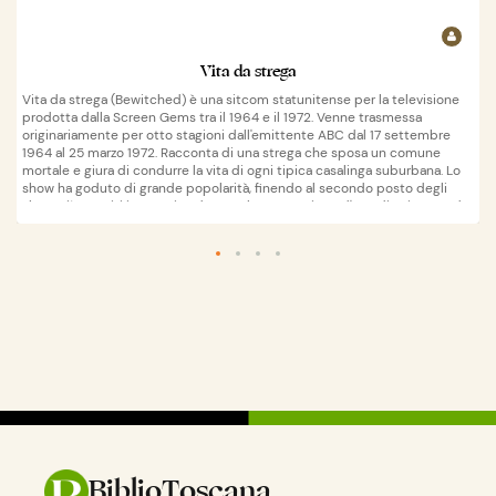
Vita da strega
Vita da strega (Bewitched) è una sitcom statunitense per la televisione
prodotta dalla Screen Gems tra il 1964 e il 1972. Venne trasmessa
originariamente per otto stagioni dall'emittente ABC dal 17 settembre
1964 al 25 marzo 1972. Racconta di una strega che sposa un comune
mortale e giura di condurre la vita di ogni tipica casalinga suburbana. Lo
show ha goduto di grande popolarità, finendo al secondo posto degli
show più seguiti in America durante la sua stagione d'esordio, rimanendo
nella top ten nelle sue prime tre stagioni e mancando questo risultato
con un undicesimo posto per le stagioni quattro e cinque. Lo spettacolo
Wikipedia
apri su
continua a essere visto in tutto il mondo in syndication e su supporti
registrati. Nel 2002 Vita da strega è stata classificata al 50º posto nella
classifica dei 50 programmi TV più belli di tutti i tempi della TV Guide.
Nel 1997, la stessa rivista ha classificato l'episodio della seconda stagione
Divided He Falls al 48º posto della loro lista dei 100 episodi più grandi di
tutti i tempi.
BiblioToscana