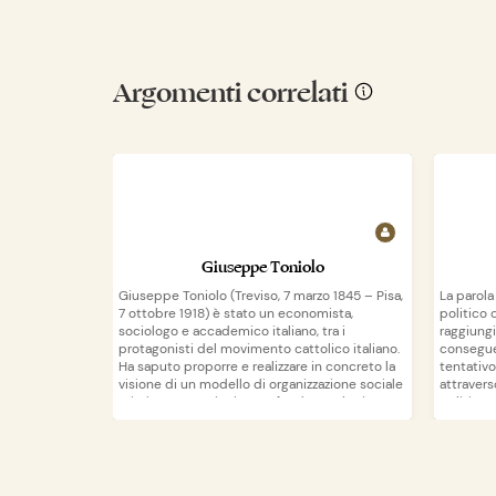
Argomenti correlati
Giuseppe Toniolo
Giuseppe Toniolo (Treviso, 7 marzo 1845 – Pisa,
La parola
7 ottobre 1918) è stato un economista,
politico 
sociologo e accademico italiano, tra i
raggiungi
protagonisti del movimento cattolico italiano.
consegue
Ha saputo proporre e realizzare in concreto la
tentativo
visione di un modello di organizzazione sociale
attravers
cristianamente ispirato e fondato sul primato
politica 
della sussidiarietà. È stato proclamato
sostenito
venerabile da Paolo VI il 7 gennaio 1971 e
talvolta 
Wikipedia
apri su
apr
beatificato il 29 aprile 2012 dal cardinale
contrapp
Salvatore De Giorgi.
ideologic