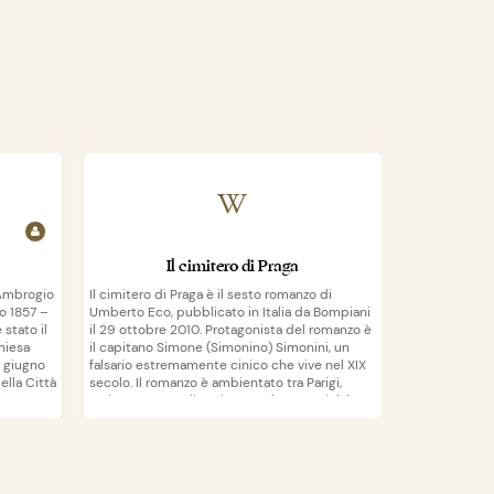
Il cimitero di Praga
o Ambrogio
Il cimitero di Praga è il sesto romanzo di
Giuseppe Mazz
o 1857 –
Umberto Eco, pubblicato in Italia da Bompiani
Pisa, 10 marzo
 stato il
il 29 ottobre 2010. Protagonista del romanzo è
politico, filos
hiesa
il capitano Simone (Simonino) Simonini, un
Esponente di 
7 giugno
falsario estremamente cinico che vive nel XIX
risorgimentale
ella Città
secolo. Il romanzo è ambientato tra Parigi,
politica contr
Torino, Monaco di Baviera e Palermo e rielabora
nascita dello S
la storia del Risorgimento con dati e
condanne subit
personaggi realmente esistiti, tranne il
costrinsero per
Wikipedia
apri su
apri su
protagonista, unico elemento di fantasia del
Le teorie maz
romanzo, che funge da trait-d'union dei diversi
importanza ne
fatti e protagonisti storici e al quale l'autore
movimenti eur