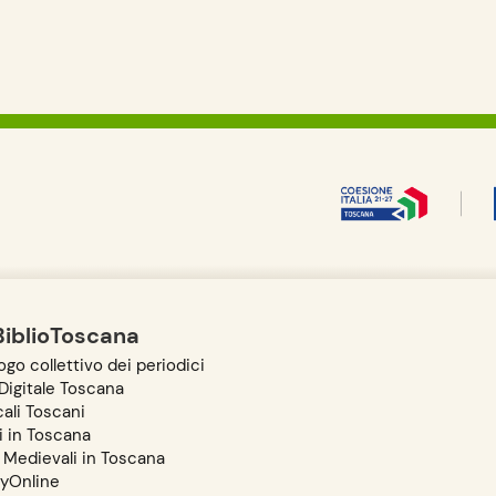
BiblioToscana
go collettivo dei periodici
igitale Toscana
ali Toscani
i in Toscana
 Medievali in Toscana
ryOnline