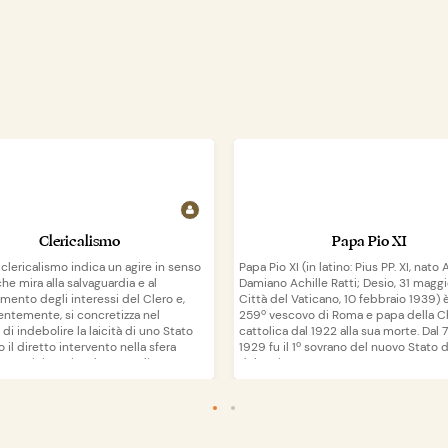
Clericalismo
Papa Pio XI
 clericalismo indica un agire in senso
Papa Pio XI (in latino: Pius PP. XI, nat
che mira alla salvaguardia e al
Damiano Achille Ratti; Desio, 31 maggi
mento degli interessi del Clero e,
Città del Vaticano, 10 febbraio 1939) è
ntemente, si concretizza nel
259º vescovo di Roma e papa della C
 di indebolire la laicità di uno Stato
cattolica dal 1922 alla sua morte. Dal 
o il diretto intervento nella sfera
1929 fu il 1º sovrano del nuovo Stato d
e amministrativa da parte di
del Vaticano.
ri anche non appartenenti al Clero, o
non credenti. Al clericalismo si
Wikipedia
Wikipedia
i su
apri su
one politicamente il laicismo e
amente l'anticlericalismo.