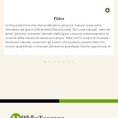
Fisica
La fisica (termine che deriva dal latino physica, "natura" a sua volta
derivante dal greco (τὰ) φυσικά ((tà) physiká), "(le) cose naturali", nato da
φύσις (phýsis), entrambi derivati dall'origine comune indoeuropea) è la
scienza della natura nel senso più ampio. Nata con lo scopo di studiare i
fenomeni naturali, ossia tutti gli eventi che possono essere descritti,
ovvero quantificati o misurati, attraverso grandezze fisiche opportune, al
fine di stabilire principi e leggi che regolano le interazioni tra le grandezze
stesse e le loro variazioni, mediante astrazioni matematiche,
quest'obiettivo è raggiunto attraverso l'applicazione rigorosa del metodo
Wikipedia
apri su
scientifico, il cui scopo ultimo è fornire uno schema semplificato, o
modello, del fenomeno descritto: l'insieme di principi e leggi fisiche
relative a una certa classe di fenomeni osservati definiscono una teoria
fisica deduttiva, coerente e relativamente autoconsistente, costruita
tipicamente a partire dall'induzione sperimentale.