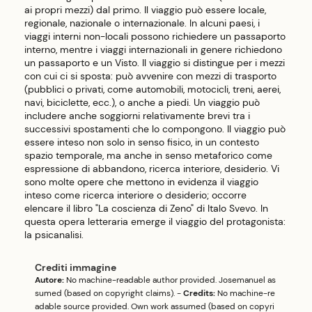
ai propri mezzi) dal primo. Il viaggio può essere locale,
regionale, nazionale o internazionale. In alcuni paesi, i
viaggi interni non-locali possono richiedere un passaporto
interno, mentre i viaggi internazionali in genere richiedono
un passaporto e un Visto. Il viaggio si distingue per i mezzi
con cui ci si sposta: può avvenire con mezzi di trasporto
(pubblici o privati, come automobili, motocicli, treni, aerei,
navi, biciclette, ecc.), o anche a piedi. Un viaggio può
includere anche soggiorni relativamente brevi tra i
successivi spostamenti che lo compongono. Il viaggio può
essere inteso non solo in senso fisico, in un contesto
spazio temporale, ma anche in senso metaforico come
espressione di abbandono, ricerca interiore, desiderio. Vi
sono molte opere che mettono in evidenza il viaggio
inteso come ricerca interiore o desiderio; occorre
elencare il libro "La coscienza di Zeno" di Italo Svevo. In
questa opera letteraria emerge il viaggio del protagonista:
la psicanalisi.
Crediti immagine
Autore:
No machine-readable author provided.
Josemanuel
as
sumed (based on copyright claims). -
Credits:
No machine-re
adable source provided. Own work assumed (based on copyri