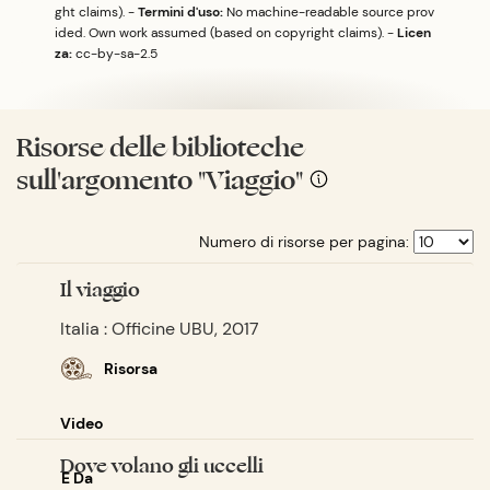
ght claims). -
Termini d'uso:
No machine-readable source prov
ided. Own work assumed (based on copyright claims). -
Licen
za:
cc-by-sa-2.5
Risorse delle biblioteche
sull'argomento "Viaggio"
Numero di risorse per pagina:
Il viaggio
Italia : Officine UBU, 2017
Risorsa
Video
Dove volano gli uccelli
E Da