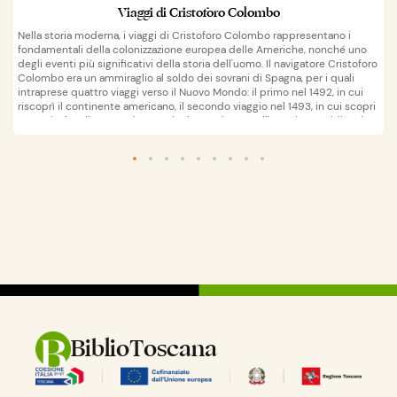
Viaggi di Cristoforo Colombo
Nella storia moderna, i viaggi di Cristoforo Colombo rappresentano i
fondamentali della colonizzazione europea delle Americhe, nonché uno
degli eventi più significativi della storia dell'uomo. Il navigatore Cristoforo
Colombo era un ammiraglio al soldo dei sovrani di Spagna, per i quali
intraprese quattro viaggi verso il Nuovo Mondo: il primo nel 1492, in cui
riscoprì il continente americano, il secondo viaggio nel 1493, in cui scopri
nuove isole e il terzo nel 1498, che lo condusse nell'America Meridionale e
che fu quindi il primo nel quale Colombo raggiunse la parte continentale.
Nel quarto viaggio, nel 1502, raggiunse l'America Centrale. La scoperta di
Wikipedia
apri su
Colombo permise alle potenze marinare europee dell'epoca di impostare
un sistema di commerci con il "Nuovo Mondo", ad avviare la colonizzazione
delle nuove terre, e dare inizio alla conversione dei nativi americani al
Cristianesimo. Gli assetti economici e politici che si vennero a creare
furono regolamentati dal Trattato di Tordesillas del 1494, siglato
dall'Impero spagnolo e dall'Impero portoghese.
BiblioToscana