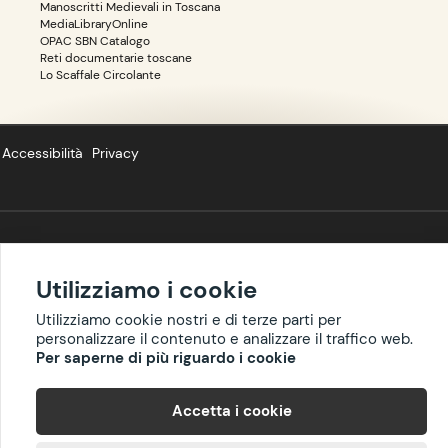
Manoscritti Medievali in Toscana
MediaLibraryOnline
OPAC SBN Catalogo
Reti documentarie toscane
Lo Scaffale Circolante
Accessibilità
Privacy
Copyright ©
BIBLIOTOSCANA
: tutti i diritti riservati quanto ai dati delle
risorse. I contenuti estratti da Wikipedia sono riproducibili con licenza
Utilizziamo i cookie
cc-by-sa
.
Utilizziamo cookie nostri e di terze parti per
personalizzare il contenuto e analizzare il traffico web.
Per saperne di più riguardo i cookie
Accetta i cookie