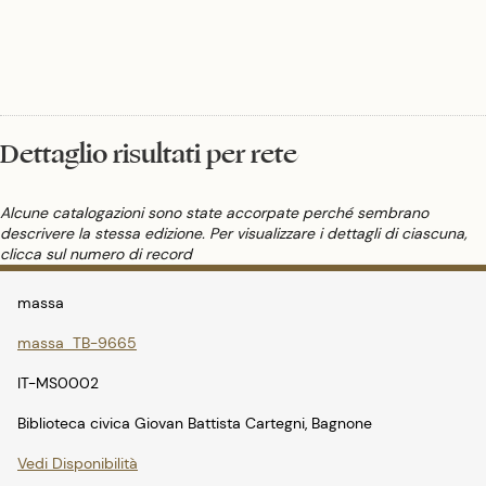
chiamato medium, che li porti a uno stadio di impasto stendibile, più fluido o
più denso, e che permetta anche l'adesione duratura al supporto una volta che
interviene un processo di asciugamento, di presa o di polimerizzazione.
Dettaglio risultati per rete
Alcune catalogazioni sono state accorpate perché sembrano
descrivere la stessa edizione. Per visualizzare i dettagli di ciascuna,
clicca sul numero di record
massa
massa_TB-9665
IT-MS0002
Biblioteca civica Giovan Battista Cartegni, Bagnone
Vedi Disponibilità