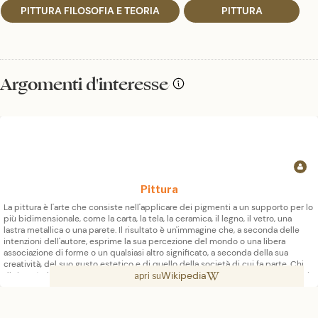
PITTURA FILOSOFIA E TEORIA
PITTURA
Argomenti d'interesse
Pittura
La pittura è l'arte che consiste nell'applicare dei pigmenti a un supporto per lo
più bidimensionale, come la carta, la tela, la ceramica, il legno, il vetro, una
lastra metallica o una parete. Il risultato è un'immagine che, a seconda delle
intenzioni dell'autore, esprime la sua percezione del mondo o una libera
associazione di forme o un qualsiasi altro significato, a seconda della sua
creatività, del suo gusto estetico e di quello della società di cui fa parte. Chi
Wikipedia
dipinge è detto pittore o pittrice, mentre il prodotto finale è detto dipinto. Si
apri su
può chiamare anche quadro solo quando realizzato su un supporto mobile,
generalmente di dimensioni non molto grandi e spesso racchiuso in cornice.
Essendo i pigmenti essenzialmente solidi, è necessario utilizzare un legante,