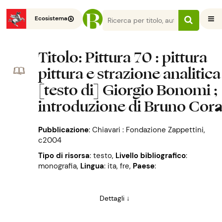
Ecosistema
Titolo
: Pittura 70 : pittura
pittura e strazione analitica
[testo di] Giorgio Bonomi ;
introduzione di Bruno Cor
Pubblicazione
:
Chiavari : Fondazione Zappettini,
c2004
Tipo di risorsa
: testo
,
Livello bibliografico
:
monografia
,
Lingua
: ita, fre
,
Paese
:
Dettagli ↓