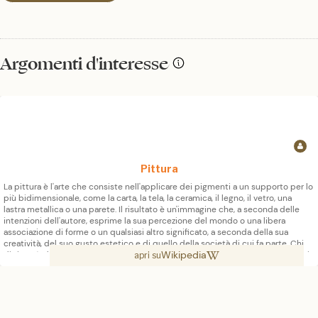
Argomenti d'interesse
Pittura
La pittura è l'arte che consiste nell'applicare dei pigmenti a un supporto per lo
più bidimensionale, come la carta, la tela, la ceramica, il legno, il vetro, una
lastra metallica o una parete. Il risultato è un'immagine che, a seconda delle
intenzioni dell'autore, esprime la sua percezione del mondo o una libera
associazione di forme o un qualsiasi altro significato, a seconda della sua
creatività, del suo gusto estetico e di quello della società di cui fa parte. Chi
Wikipedia
dipinge è detto pittore o pittrice, mentre il prodotto finale è detto dipinto. Si
apri su
può chiamare anche quadro solo quando realizzato su un supporto mobile,
generalmente di dimensioni non molto grandi e spesso racchiuso in cornice.
Essendo i pigmenti essenzialmente solidi, è necessario utilizzare un legante,
chiamato medium, che li porti a uno stadio di impasto stendibile, più fluido o
più denso, e che permetta anche l'adesione duratura al supporto una volta che