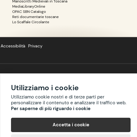
Manoscritti Medievali in Toscana
MediaLibraryOnline
OPAC SBN Catalogo
Reti documentarie toscane
Lo Scaffale Circolante
Accessibilità
Privacy
Copyright ©
BIBLIOTOSCANA
: tutti i diritti riservati quanto ai dati delle
risorse. I contenuti estratti da Wikipedia sono riproducibili con licenza
Utilizziamo i cookie
cc-by-sa
.
Utilizziamo cookie nostri e di terze parti per
personalizzare il contenuto e analizzare il traffico web.
Per saperne di più riguardo i cookie
Accetta i cookie