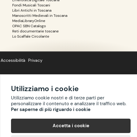
Emeroteca Digitale Toscana
Fondi Musicali Toscani
Libri Antichi in Toscana
Manoscritti Medievali in Toscana
MediaLibraryOnline
OPAC SBN Catalogo
Reti documentarie toscane
Lo Scaffale Circolante
Accessibilità
Privacy
Utilizziamo i cookie
Copyright ©
BIBLIOTOSCANA
: tutti i diritti riservati quanto ai dati delle
Utilizziamo cookie nostri e di terze parti per
risorse. I contenuti estratti da Wikipedia sono riproducibili con licenza
personalizzare il contenuto e analizzare il traffico web.
cc-by-sa
.
Per saperne di più riguardo i cookie
Accetta i cookie