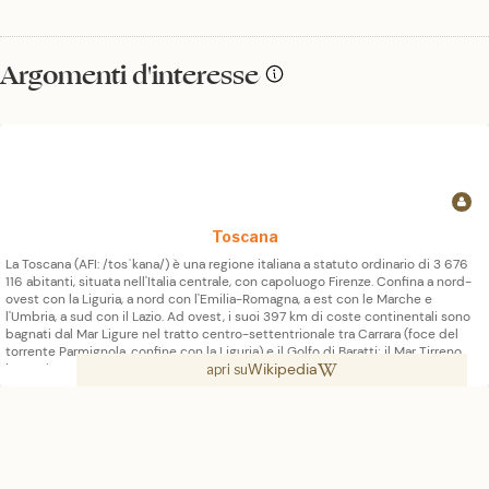
Argomenti d'interesse
Toscana
La Toscana (AFI: /tosˈkana/) è una regione italiana a statuto ordinario di 3 676
116 abitanti, situata nell'Italia centrale, con capoluogo Firenze. Confina a nord-
ovest con la Liguria, a nord con l'Emilia-Romagna, a est con le Marche e
l'Umbria, a sud con il Lazio. Ad ovest, i suoi 397 km di coste continentali sono
bagnati dal Mar Ligure nel tratto centro-settentrionale tra Carrara (foce del
torrente Parmignola, confine con la Liguria) e il Golfo di Baratti; il Mar Tirreno
Wikipedia
bagna invece il tratto costiero meridionale tra il promontorio di Piombino e la
apri su
foce del Chiarone, che segna il confine con il Lazio.Il capoluogo regionale è
Firenze, la città più popolosa (382 000 abitanti), nonché principale fulcro
storico, artistico ed economico-amministrativo; le altre città capoluogo di
provincia sono: Arezzo, Grosseto, Livorno, Lucca, Massa, Pisa, Pistoia, Prato e
Siena. Amministra anche le isole dell'Arcipelago Toscano, oltre ad una piccola
exclave situata entro i confini dell'Emilia-Romagna, in cui sono situate alcune