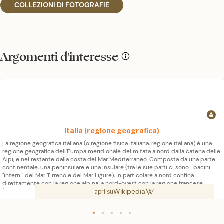
COLLEZIONI DI FOTOGRAFIE
Argomenti d'interesse
Italia (regione geografica)
La regione geografica italiana (o regione fisica italiana, regione italiana) è una
regione geografica dell'Europa meridionale delimitata a nord dalla catena delle
Alpi, e nel restante dalla costa del Mar Mediterraneo. Composta da una parte
continentale, una peninsulare e una insulare (tra le sue parti ci sono i bacini
"interni" del Mar Tirreno e del Mar Ligure), in particolare a nord confina
direttamente con la regione alpina, a nord-ovest con la regione francese
Wikipedia
(Provenza) e a nord-est con la penisola balcanica; circondata per il restante dal
apri su
Mar Mediterraneo, al di là del mare guarda la penisola iberica ad ovest oltre il
Mar di Sardegna; la Penisola Balcanica ad est oltre il Mar Adriatico; l'Africa a sud
oltre il Canale di Sicilia; la Libia oltre il Mar Jonio a sud-est. I confini precisi
della regione geografica italiana, non corrispondenti precisamente a quelli