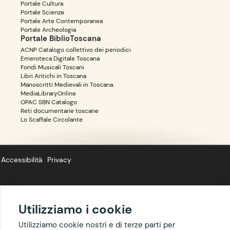
Portale Cultura
Portale Scienza
Portale Arte Contemporanea
Portale Archeologia
Portale BiblioToscana
ACNP Catalogo collettivo dei periodici
Emeroteca Digitale Toscana
Fondi Musicali Toscani
Libri Antichi in Toscana
Manoscritti Medievali in Toscana
MediaLibraryOnline
OPAC SBN Catalogo
Reti documentarie toscane
Lo Scaffale Circolante
Accessibilità
Privacy
Utilizziamo i cookie
Copyright ©
BIBLIOTOSCANA
: tutti i diritti riservati quanto ai dati delle
risorse. I contenuti estratti da Wikipedia sono riproducibili con licenza
Utilizziamo cookie nostri e di terze parti per