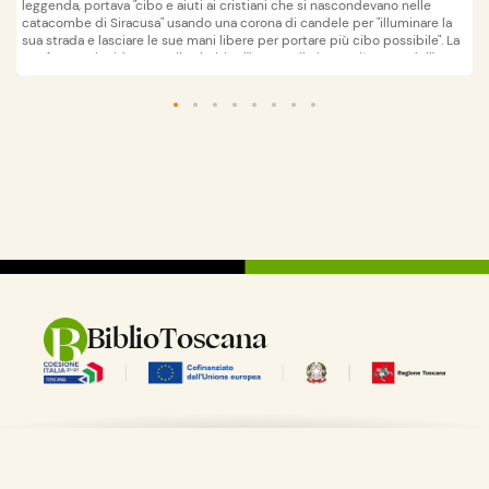
leggenda, portava "cibo e aiuti ai cristiani che si nascondevano nelle
catacombe di Siracusa" usando una corona di candele per "illuminare la
sua strada e lasciare le sue mani libere per portare più cibo possibile". La
sua festa coincideva con il solstizio d'inverno, il giorno più corto dell'anno
prima delle riforme del calendario. Cadendo nella stagione dell'Avvento, il
giorno di Santa Lucia è visto come un evento che segnala l'arrivo del
Wikipedia
apri su
Tempo di Natale, che culmina con l'arrivo della Luce di Cristo nel
calendario, il giorno di Natale.La Festa di Santa Lucia viene celebrata in
Italia, in particolare a Siracusa, e in Scandinavia, dove sono lunghi e oscuri
gli inverni ed è un giorno di festa importante. In Scandinavia è
rappresentata come una donna in abito bianco (colore della purezza del
battesimo) e fascia rossa (colore del sangue del suo martirio) e con una
corona di candele sulla sua testa. In Norvegia, Svezia e nelle regioni di
lingua svedese della Finlandia, si cantano canzoni e le ragazze, vestite da
Santa Lucia, portano in processione biscotti e panini allo zafferano, come
metafora del "portare la luce del Cristianesimo attraverso le tenebre del
mondo". Sia i Protestanti che i Cattolici partecipano a queste processioni,
e i ragazzi impersonano di solito altre figure legate al Natale, come Santo
Stefano. Si dice che celebrare compuntamente la giornata di Santa Lucia
BiblioToscana
aiuterà a vivere le lunghe giornate invernali con sufficiente luce. La
devozione verso la Santa è diffusa in alcune province del nord Italia, tra
cui Piacenza, Reggio Emilia, Cremona, Brescia, Bergamo, nelle regioni
Veneto, Friuli Venezia Giulia, Trentino-Alto Adige, ed in Sicilia. Inoltre, nelle
coste della Dalmazia e in Ungheria, una tradizione popolare nel giorno di
Santa Lucia prevede di piantare chicchi di grano: questi, che il giorno di
Natale saranno già alti, rappresentano la Natività.