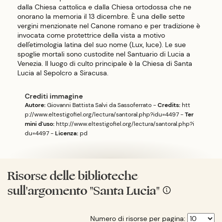
dalla Chiesa cattolica e dalla Chiesa ortodossa che ne
onorano la memoria il 13 dicembre. È una delle sette
vergini menzionate nel Canone romano e per tradizione è
invocata come protettrice della vista a motivo
dell'etimologia latina del suo nome (Lux, luce). Le sue
spoglie mortali sono custodite nel Santuario di Lucia a
Venezia. Il luogo di culto principale è la Chiesa di Santa
Lucia al Sepolcro a Siracusa.
Crediti immagine
Autore:
Giovanni Battista Salvi da Sassoferrato
-
Credits:
htt
p://www.eltestigofiel.org/lectura/santoral.php?idu=4497
-
Ter
mini d'uso:
http://www.eltestigofiel.org/lectura/santoral.php?i
du=4497
-
Licenza:
pd
Risorse delle biblioteche
sull'argomento "Santa Lucia"
Numero di risorse per pagina: