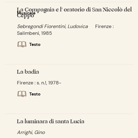
La Compagnia e l' oratorio di San Niccolò del
Musicale
Ceppo
Sebregondi Fiorentini, Ludovica
Firenze :
Salimbeni, 1985
Testo
La badia
Firenze : s. n.!, 1978-
Testo
La luminara di santa Lucia
Arrighi, Gino