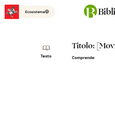
Bib
Ecosistema
Titolo
: [Mo
Testo
Comprende
:
Sciao cuò : piccole
Le contraddizioni de
politico studentesco "Pa
Perdete pure ogni s
Per la provincia gli
Impediamo la chiusu
I cattolici democrat
[ Oggi mercoledì 29 
Osa, Cps, Cub, Cpu per pr
Pacinotti