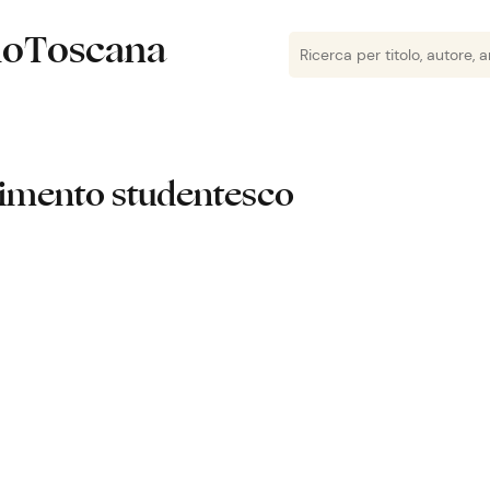
lioToscana
vimento studentesco
 cose importanti
i Cd/Dc / Cellula Federazione giovanile comunista "Pacini", Cellul
cini"
peranza di recuperarci / Fausto Tinelli e Lorenzo Jannucci ; Col
 studenti non contano!!! / i giovani Dc
ra dello sperimentale del Classico / Assemblea degli studenti d
ici portatori di un messaggio che nessuno può cancellare / gli stu
ottobre scioperano gli studenti degli istituti professionali aderend
otestare contro la legge varata dalla maggioranza governativa nel 1