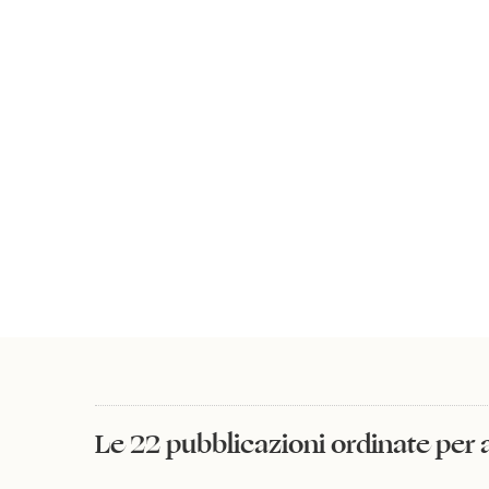
66 sospensioni all'I
Studenti : [sette c
continuata e aperta del Pa
Dossier Nato / a cur
Documentazione sul 
risolvere con l'intervento
Università : occupaz
[ Collettivi politic
[ Comitati unitari s
[ Collettivo politic
volantini 1969-1978]
24 gennaio sciopero
[ Movimento student
volantini 1968-1974]
Le 22 pubblicazioni ordinate per