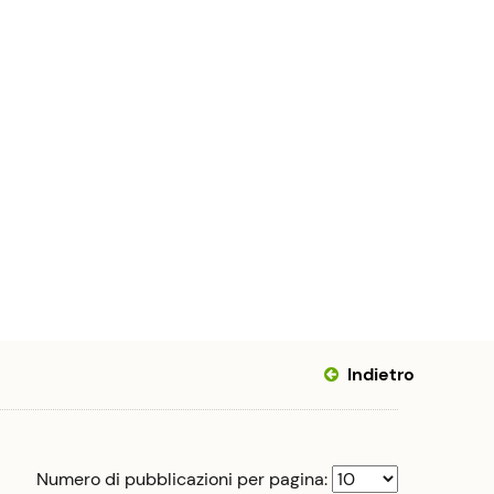
 passi la repressione / Attivo degli studenti
ti lunedì 11 gennaio per aver partecipato all'assemblea
hi pensa ancora che i problemi della scuola si possano
ntini 1973-1977]
tini 1974-1975]
ni : Pistoia : materiale documentario : documenti,
atale Silvano Fedi : materiale documentario : documenti,
Indietro
Numero di pubblicazioni per pagina: