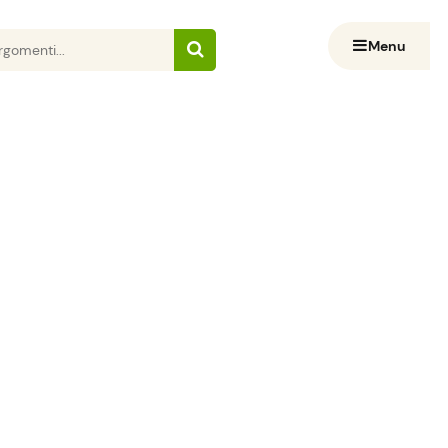
Menu
a Partito comunista italiano "Pacini", Collettivo
lettivo studentesco
el Liceo classico
denti cattolici-democratici dell'Ist. F. Pacini
o alla giornata di lotta indetta a livello nazionale dagli
969, ... / Attivo degli studenti degli istituti Einaudi e